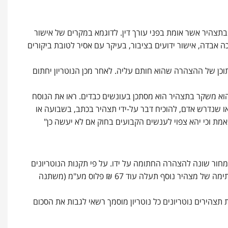
בתצהיר אשר אומת בפני עורך דין. לדוגמא במקרים של אישור
ה אבדה, אישור ידועים בציבור, בעיקר עם אסיר לטובת ביקורים
תוכן של ההצהרה שהוא חותם עליה. לאחר מכן הנוטריון יחתום
והוא משקר בתצהיר הוא מסתכן בעונשים כבדים. ראו את הנוסח
קום שמותר לאדם על-פי דין, או שנדרש אדם, להוכיח דבר על-ידי תצהיר בכתב, בשבועה או
אמת וכי יהא צפוי לענשים הקבועים בחוק אם לא יעשה כן"
 תמחור שונה להצהרה החתומה על ידו. על פי תקנות הנוטריונים
משנת 1978 מחיר של תצהיר נוטריוני הינו 168 ₪ פלוס מע"מ למצהיר יחיד. כל חתימה של מצהיר נוסף תעלה עוד 67 ₪ פלוס מע"מ (משתנה
תצהירים נוטריונים כל נוטריון מוסמך רשאי לגבות את הסכום