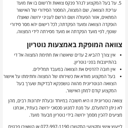
על בעל המקצוע לנהל פנקס צוואות ולרשום בו את מועד
עריכת הצוואה, שם המצווה, המספר הסידורי של האישור
המתאים, אזור הפעולה ושם הרשם לעניני ירושה שאצלו
הופקדה הצוואה ומועד הפקדתה; לכל רישום יהא מסר סידורי
שוטף, לפי מועד הפקדתה או מועד מסירתה לידי המצווה.
צוואה המופקת באמצעות נוטריון
אין צורך להביא 2 עדים שיאשרו את חתימת המצווה אל די
בהתייצבות בפני נוטריון.
אין חובה להדפיס את הצוואה במעבד תמלילים.
בעל המקצוע מוודא את כשירותו של המצווה וחתימתו על אישור
הצוואה הנוטריונית מהווה גושפנקא לבדיקות שערך בעל
המקצוע קודם למתן האישור.
צוואה נוטריונית זו היא חשובה במיוחד ובעלת יתרונות רבים, מהן
לא ניתן להתעלם. על מנת למנוע סכסוכי ירושה בעתיד, אנחנו
מציעים להכין מסמך ירושה בידי נוטריון מבעוד מועד.
לייעוץ אישי ומקצועי התקשרו 077-997-1190 או השאירו פרטים